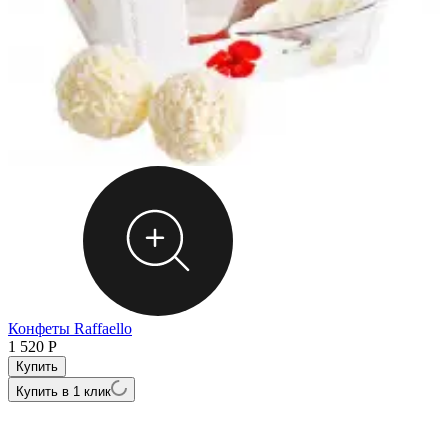
Конфеты Raffaello
1 520
Р
Ш
2
Купить в 1 клик