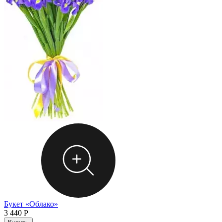
Букет «Облако»
3 440
Р