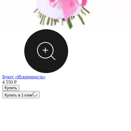
Букет «Искренность»
4 550
Р
Купить в 1 клик
Б
3